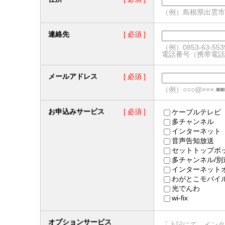
（例）島根県出雲市平
連絡先
[ 必須 ]
（例）0853-63-553
電話番号（携帯電話
メールアドレス
[ 必須 ]
（例）○○○@×××.■■
お申込みサービス
[ 必須 ]
ケーブルテレビ
多チャンネル
インターネット
音声告知放送
セットトップボ
多チャンネル/
インターネット
わがとこモバイ
光でんわ
wi-fix
オプションサービス
「上記にて、インタ