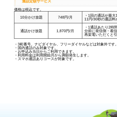
通話定額サービス
価格は税込です。
・1回の通話が最大
10分かけ放題
748円/月
11円/30秒の通話
・1通話あたり2時間
通話かけ放題
1,870円/月
分前に発信側・着
再架電いただくと
・3桁番号、ナビダイヤル、フリーダイヤルなどは対象外です
・国内通話のみ対象です。
・お申込み当日からご利用できます。
・利用料金は利用開始月から満額発生します。
・スマホ通話ありコースが対象です。