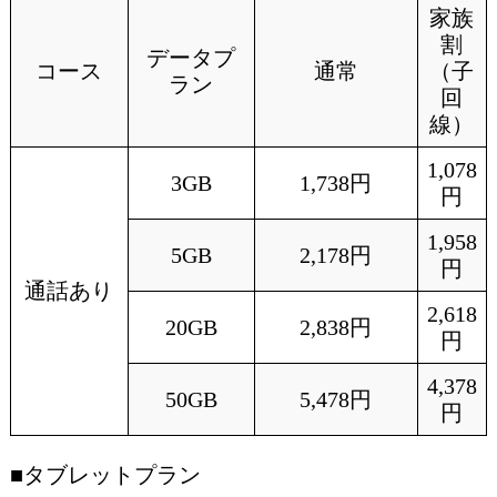
家族
割
データプ
コース
通常
（子
ラン
回
線）
1,078
3GB
1,738円
円
1,958
5GB
2,178円
円
通話あり
2,618
20GB
2,838円
円
4,378
50GB
5,478円
円
■タブレットプラン